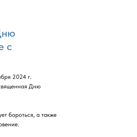
Дню
е с
ября 2024 г.
освященная Дню
ет бороться, а также
овение.